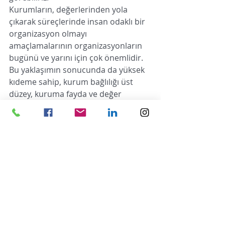
Kurumların, değerlerinden yola 
çıkarak süreçlerinde insan odaklı bir 
organizasyon olmayı 
amaçlamalarının organizasyonların 
bugünü ve yarını için çok önemlidir. 
Bu yaklaşımın sonucunda da yüksek 
kıdeme sahip, kurum bağlılığı üst 
düzey, kuruma fayda ve değer 
üretme önceliği ile çalışan bir ekibe 
sahip olabiliriz. Bir kurumun 
büyümesi, koyduğu hedefleri  
başarması da bu yaklaşımın bir 
sonucudur. 
Kurumların bu noktada bir yaklaşıma 
sahip olabilmesi, işveren kadar biz 
İnsan Kaynakları yönetici ve 
çalışanlarının da bakışının bu şekilde 
olmasına bağlıdır. Doğru yolu bilip ve 