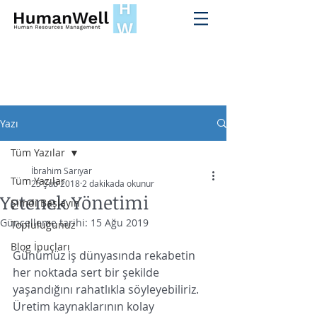
Yazı
Tüm Yazılar
İbrahim Sarıyar
Tüm Yazılar
25 Şub 2018
2 dakikada okunur
Yetenek Yönetimi
Şimdi Başlayın
Güncelleme tarihi:
15 Ağu 2019
Topluluğunuz
Blog İpuçları
Günümüz iş dünyasında rekabetin 
her noktada sert bir şekilde 
yaşandığını rahatlıkla söyleyebiliriz. 
Üretim kaynaklarının kolay 