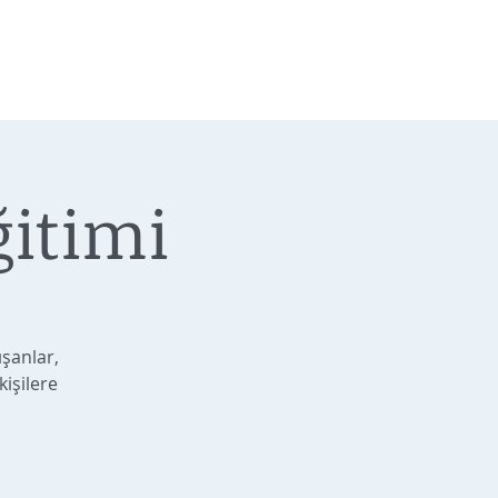
ğitimi
şanlar,
işilere
.