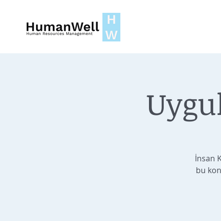
Uygul
İnsan 
bu kon